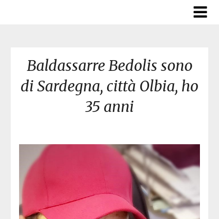
Skip
to
content
Baldassarre Bedolis sono
di Sardegna, città Olbia, ho
35 anni