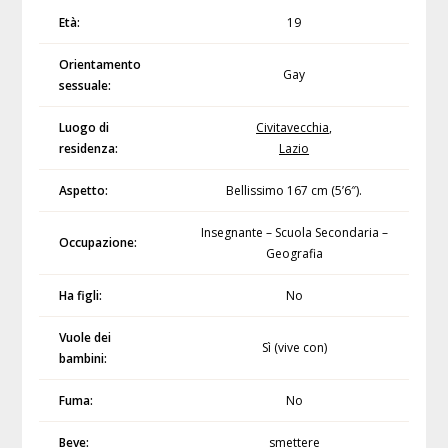
Età:
19
Orientamento
Gay
sessuale:
Luogo di
Civitavecchia
,
residenza:
Lazio
Aspetto:
Bellissimo 167 cm (5’6″).
Insegnante – Scuola Secondaria –
Occupazione:
Geografia
Ha figli:
No
Vuole dei
Sì (vive con)
bambini:
Fuma:
No
Beve:
smettere