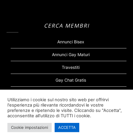
CERCA MEMBRI
Annunci Bisex
Annunci Gay Maturi
Travestiti
Gay Chat Gratis
Gay Bear
Utilizziamo i cookie sul nostro sito web per offrirvi
l'esperienza più rilevante ricordandovi le vostre
Sugar Daddy Gay
preferenze e ripetendo le visite. Cliccando su "Accetta",
acconsentite all'utilizzo di TUTTI i cookie.
Cookie impostazioni
ACCETTA
©2026 Siti Incontri Gay