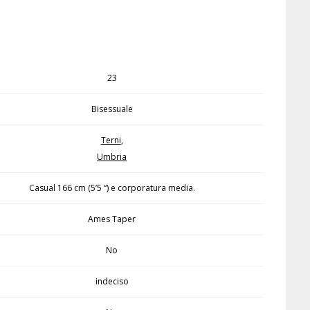
23
Bisessuale
Terni
,
Umbria
Casual 166 cm (5’5 “) e corporatura media.
Ames Taper
No
indeciso