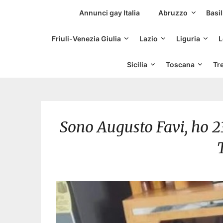
Siti Incontri Gay
Annunci gay Italia
Abruzzo
Basil
Friuli-Venezia Giulia
Lazio
Liguria
L
Sicilia
Toscana
Tr
Sono Augusto Favi, ho 23