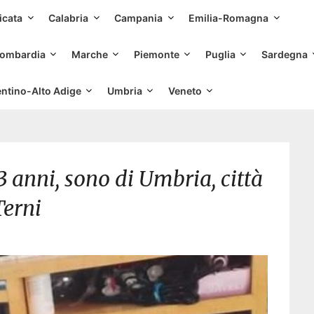
Skip
icata
Calabria
Campania
Emilia-Romagna
to
content
ombardia
Marche
Piemonte
Puglia
Sardegna
entino-Alto Adige
Umbria
Veneto
 anni, sono di Umbria, città
Terni