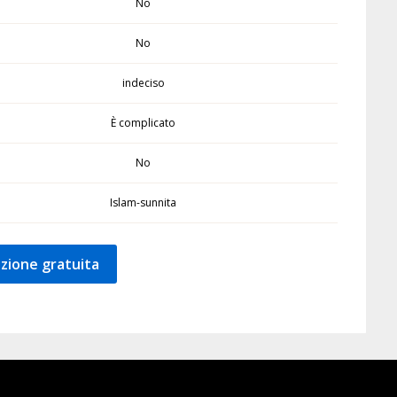
No
No
indeciso
È complicato
No
Islam-sunnita
zione gratuita