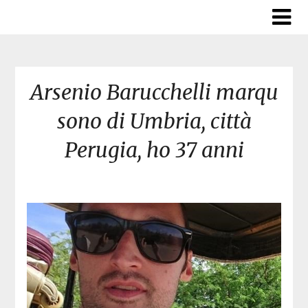
Skip
to
content
Arsenio Barucchelli marqu
sono di Umbria, città
Perugia, ho 37 anni