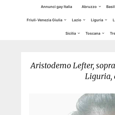
Siti Incontri Gay
Annunci gay Italia
Abruzzo
Basil
Friuli-Venezia Giulia
Lazio
Liguria
L
Sicilia
Toscana
Tr
Aristodemo Lefter, sopra
Liguria,