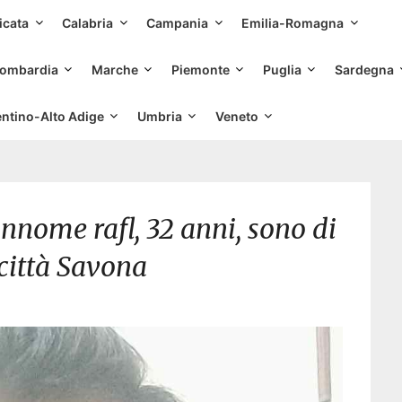
Skip
icata
Calabria
Campania
Emilia-Romagna
to
content
ombardia
Marche
Piemonte
Puglia
Sardegna
entino-Alto Adige
Umbria
Veneto
nnome rafl, 32 anni, sono di
 città Savona