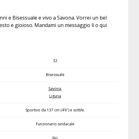
i e Bisessuale e vivo a Savona. Vorrei un bel
nesto e gioioso. Mandami un messaggio lì o qui
32
Bisessuale
Savona
,
Liguria
Sportivo da 137 cm (4’6″) e sottile.
Funzionario sindacale
No