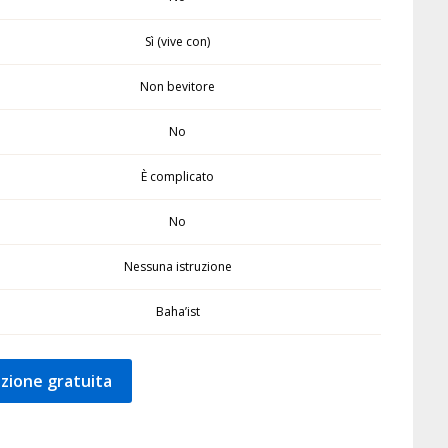
Sì (vive con)
Non bevitore
No
È complicato
No
Nessuna istruzione
Baha’ist
zione gratuita