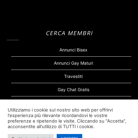
CERCA MEMBRI
Annunci Bisex
Annunci Gay Maturi
Travestiti
Gay Chat Gratis
Gay Bear
Utilizziamo i cookie sul nostro sito web per offrirvi
l'esperienza più rilevante ricordandovi le vostre
Sugar Daddy Gay
preferenze e ripetendo le visite. Cliccando su "Accetta",
acconsentite all'utilizzo di TUTTI i cookie.