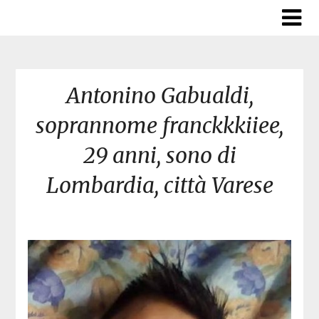
Skip
to
content
Antonino Gabualdi,
soprannome franckkkiiee,
29 anni, sono di
Lombardia, città Varese