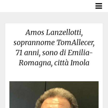
Skip
to
content
Amos Lanzellotti,
soprannome TomAllecer,
71 anni, sono di Emilia-
Romagna, città Imola