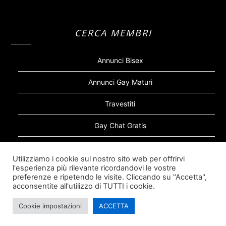
CERCA MEMBRI
Annunci Bisex
Annunci Gay Maturi
Travestiti
Gay Chat Gratis
Gay Bear
Utilizziamo i cookie sul nostro sito web per offrirvi
l'esperienza più rilevante ricordandovi le vostre
Sugar Daddy Gay
preferenze e ripetendo le visite. Cliccando su "Accetta",
acconsentite all'utilizzo di TUTTI i cookie.
Cookie impostazioni
ACCETTA
©2026 Siti Incontri Gay