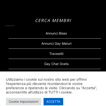
CERCA MEMBRI
Annunci Bisex
Annunci Gay Maturi
Travestiti
Gay Chat Gratis
Gay Bear
Utilizziamo i cookie sul nostro sito web per offrirvi
l'esperienza più rilevante ricordandovi le vostre
Sugar Daddy Gay
preferenze e ripetendo le visite. Cliccando su "Accetta",
acconsentite all'utilizzo di TUTTI i cookie.
Cookie impostazioni
ACCETTA
©2026 Siti Incontri Gay