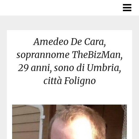
Skip
to
content
Amedeo De Cara,
soprannome TheBizMan,
29 anni, sono di Umbria,
città Foligno