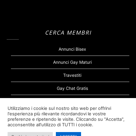
CERCA MEMBRI
Annunci Bisex
Annunci Gay Maturi
Travestiti
Gay Chat Gratis
Gay Bear
Utilizziamo i cookie sul nostro sito web per offrirvi
l'esperienza più rilevante ricordandovi le vostre
Sugar Daddy Gay
preferenze e ripetendo le visite. Cliccando su "Accetta",
acconsentite all'utilizzo di TUTTI i cookie.