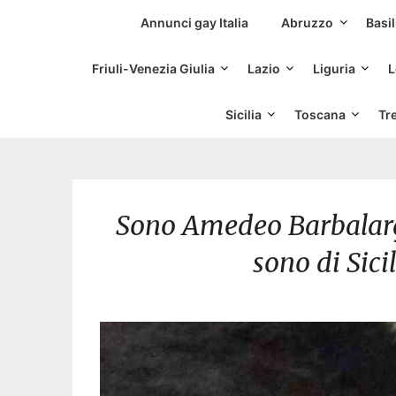
Siti Incontri Gay
Annunci gay Italia
Abruzzo
Basil
Friuli-Venezia Giulia
Lazio
Liguria
L
Sicilia
Toscana
Tr
Sono Amedeo Barbalarg
sono di Sici