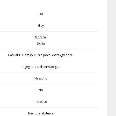
30
Gay
Modica
,
Sicilia
Casual 180 cm (5’11 “) e pochi extrakg/libbre.
Ingegnere del servizio gas
Nessuno
No
Indeciso
Bevitore abituale