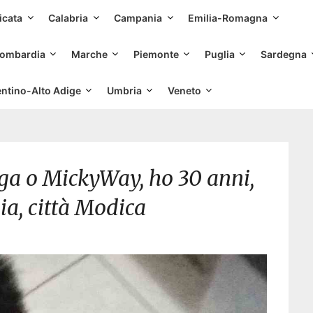
Skip
icata
Calabria
Campania
Emilia-Romagna
to
content
ombardia
Marche
Piemonte
Puglia
Sardegna
entino-Alto Adige
Umbria
Veneto
a o MickyWay, ho 30 anni,
lia, città Modica