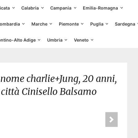
Skip
icata
Calabria
Campania
Emilia-Romagna
to
content
ombardia
Marche
Piemonte
Puglia
Sardegna
entino-Alto Adige
Umbria
Veneto
nome charlie+Jung, 20 anni,
città Cinisello Balsamo