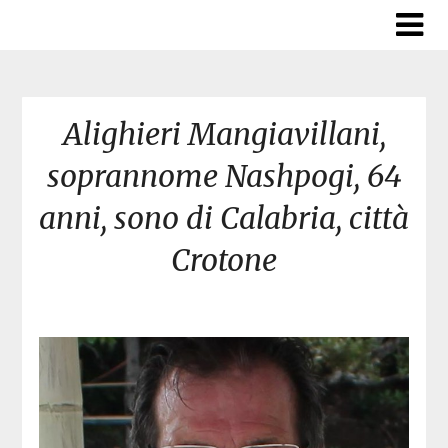
Skip
to
content
Alighieri Mangiavillani,
soprannome Nashpogi, 64
anni, sono di Calabria, città
Crotone