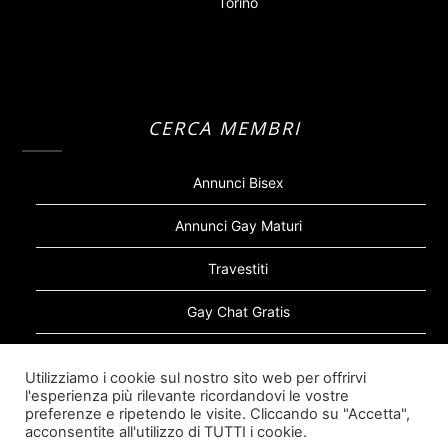
Torino
CERCA MEMBRI
Annunci Bisex
Annunci Gay Maturi
Travestiti
Gay Chat Gratis
Gay Bear
Utilizziamo i cookie sul nostro sito web per offrirvi
l'esperienza più rilevante ricordandovi le vostre
Sugar Daddy Gay
preferenze e ripetendo le visite. Cliccando su "Accetta",
acconsentite all'utilizzo di TUTTI i cookie.