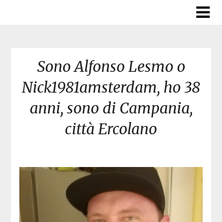
Skip
to
content
Sono Alfonso Lesmo o
Nick1981amsterdam, ho 38
anni, sono di Campania,
città Ercolano