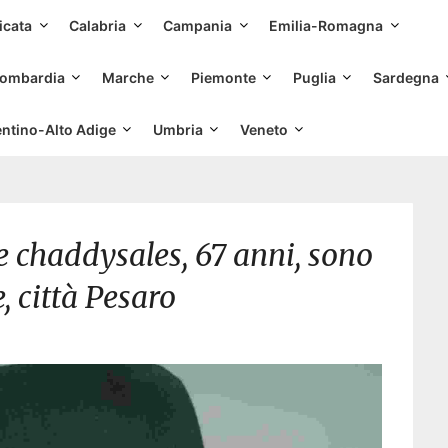
Skip
icata
Calabria
Campania
Emilia-Romagna
to
content
ombardia
Marche
Piemonte
Puglia
Sardegna
entino-Alto Adige
Umbria
Veneto
 chaddysales, 67 anni, sono
, città Pesaro