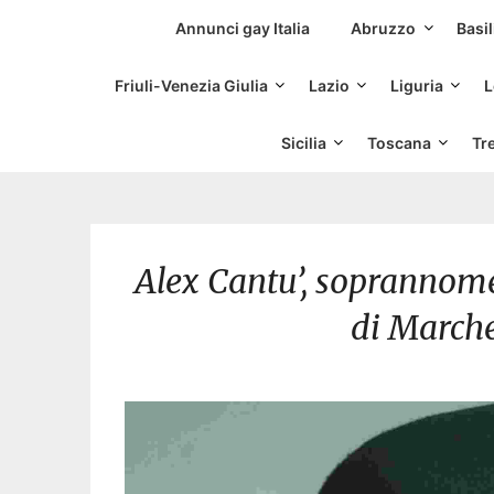
Siti Incontri Gay
Annunci gay Italia
Abruzzo
Basil
Friuli-Venezia Giulia
Lazio
Liguria
L
Sicilia
Toscana
Tr
Alex Cantu’, soprannome
di Marche