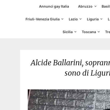
Siti Incontri Gay
Annunci gay Italia
Abruzzo
Basil
Friuli-Venezia Giulia
Lazio
Liguria
L
Sicilia
Toscana
Tr
Alcide Ballarini, sopra
sono di Liguri