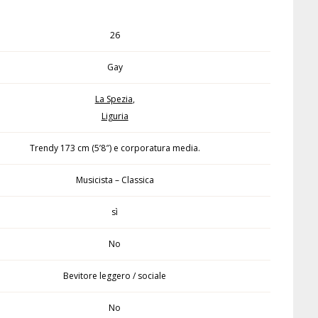
26
Gay
La Spezia
,
Liguria
Trendy 173 cm (5’8″) e corporatura media.
Musicista – Classica
sì
No
Bevitore leggero / sociale
No