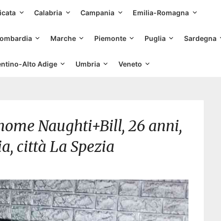
Skip
icata
Calabria
Campania
Emilia-Romagna
to
content
ombardia
Marche
Piemonte
Puglia
Sardegna
entino-Alto Adige
Umbria
Veneto
nnome Naughti+Bill, 26 anni,
a, città La Spezia