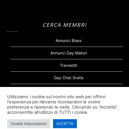
CERCA MEMBRI
Annunci Bisex
Annunci Gay Maturi
Travestiti
Gay Chat Gratis
Gay Bear
Utilizziamo i cookie sul nostro sito web per offrirvi
l'esperienza più rilevante ricordandovi le vostre
Sugar Daddy Gay
preferenze e ripetendo le visite. Cliccando su "Accetta",
acconsentite all'utilizzo di TUTTI i cookie.
Cookie impostazioni
ACCETTA
©2026 Siti Incontri Gay