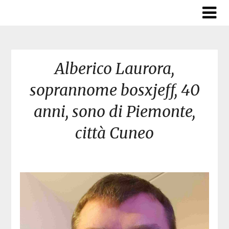
Skip
to
content
Alberico Laurora,
soprannome bosxjeff, 40
anni, sono di Piemonte,
città Cuneo