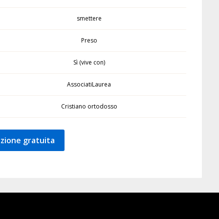
smettere
Preso
Sì (vive con)
AssociatiLaurea
Cristiano ortodosso
zione gratuita