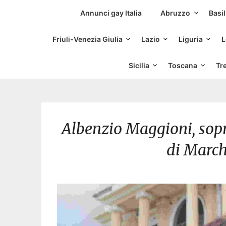
Siti Incontri Gay
Annunci gay Italia
Abruzzo
Basil
Friuli-Venezia Giulia
Lazio
Liguria
L
Sicilia
Toscana
Tr
Albenzio Maggioni, sop
di March