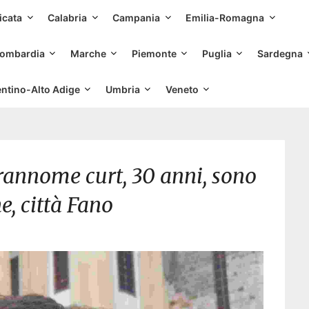
Skip
icata
Calabria
Campania
Emilia-Romagna
to
content
ombardia
Marche
Piemonte
Puglia
Sardegna
entino-Alto Adige
Umbria
Veneto
rannome curt, 30 anni, sono
e, città Fano