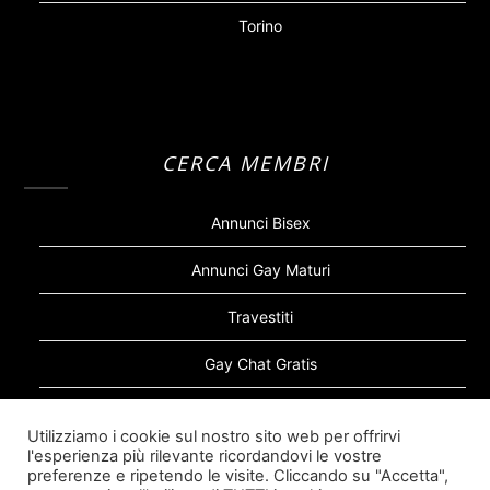
Torino
CERCA MEMBRI
Annunci Bisex
Annunci Gay Maturi
Travestiti
Gay Chat Gratis
Gay Bear
Utilizziamo i cookie sul nostro sito web per offrirvi
l'esperienza più rilevante ricordandovi le vostre
Sugar Daddy Gay
preferenze e ripetendo le visite. Cliccando su "Accetta",