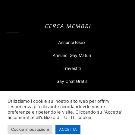
CERCA MEMBRI
Annunci Bisex
Annunci Gay Maturi
Travestiti
Gay Chat Gratis
Gay Bear
Utilizziamo i cookie sul nostro sito web per offrirvi
l'esperienza più rilevante ricordandovi le vostre
Sugar Daddy Gay
preferenze e ripetendo le visite. Cliccando su "Accetta",
acconsentite all'utilizzo di TUTTI i cookie.
Cookie impostazioni
ACCETTA
©2026 Siti Incontri Gay