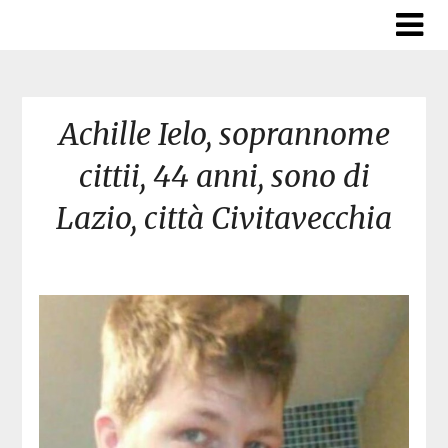
Skip
to
content
Achille Ielo, soprannome
cittii, 44 anni, sono di
Lazio, città Civitavecchia